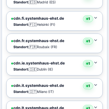
🇪🇸
Standort:
Madrid (ES)
cdn.fi.systemhaus-ehst.de
1
🇫🇮
Standort:
Helsinki (FI)
cdn.fr.systemhaus-ehst.de
1
🇫🇷
Standort:
Roubaix (FR)
cdn.ie.systemhaus-ehst.de
1
🇮🇪
Standort:
Dublin (IE)
cdn.it.systemhaus-ehst.de
1
🇮🇹
Standort:
Milano (IT)
cdn.lt.systemhaus-ehst.de
1